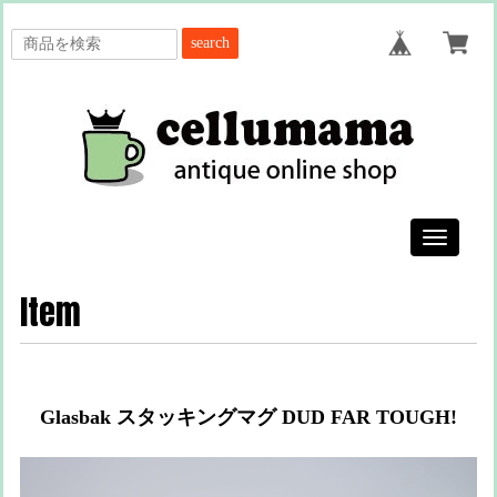
search
Toggle
navigatio
Item
Glasbak スタッキングマグ DUD FAR TOUGH!