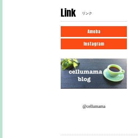
Link
リンク
Ameba
Instagram
@cellumama