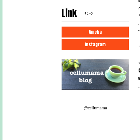
Link
リンク
Ameba
Instagram
@cellumama