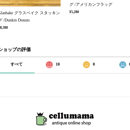
グ /アメリカンフラッグ
¥5,280
Glasbake グラスベイク スタッキン
グ /Dunkin Donuts
8,580
ショップの評価
すべて
10
0