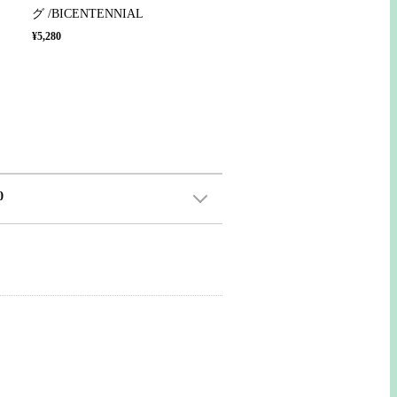
グ /BICENTENNIAL
¥5,280
0