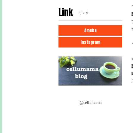
Link
リンク
Ameba
Instagram
@cellumama