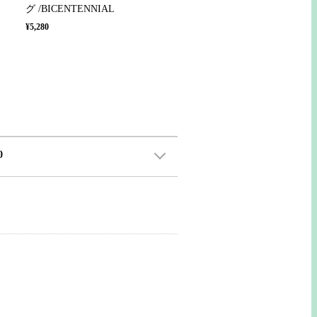
グ /BICENTENNIAL
¥5,280
0