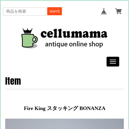
search
Toggle
navigatio
Item
Fire King スタッキング BONANZA