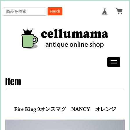
search
Toggle
navigatio
Item
Fire King 9オンスマグ NANCY オレンジ