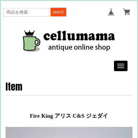
search
Toggle
navigatio
Item
Fire King アリス C&S ジェダイ