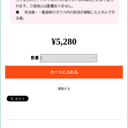
¥5,280
数量
通報する