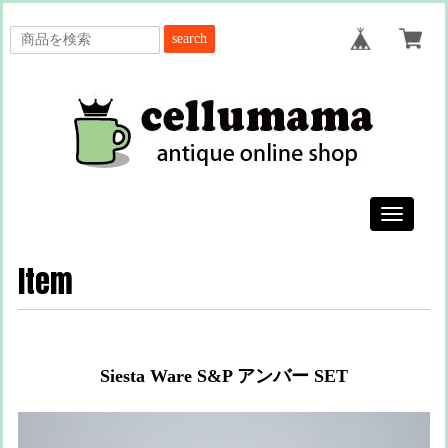
search
Toggle
navigatio
Item
Siesta Ware S&P アンバー SET