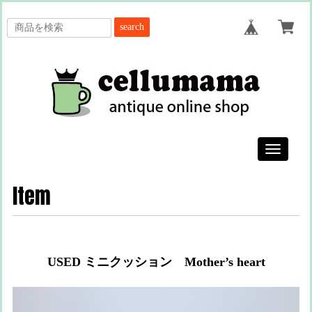
search
Toggle
navigatio
Item
USED ミニクッション Mother’s heart