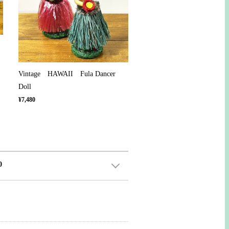
Vintage HAWAII Fula Dancer
Doll
¥7,480
0