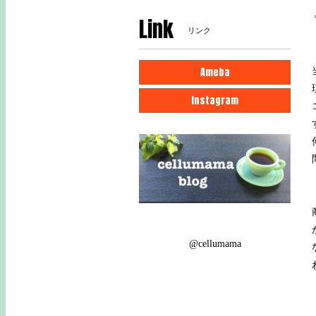
Link
リンク
Ameba
Instagram
@cellumama