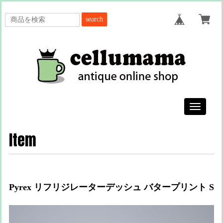
search
Toggle
navigatio
Item
Pyrex リフリジレーターデッシュ バタープリント S