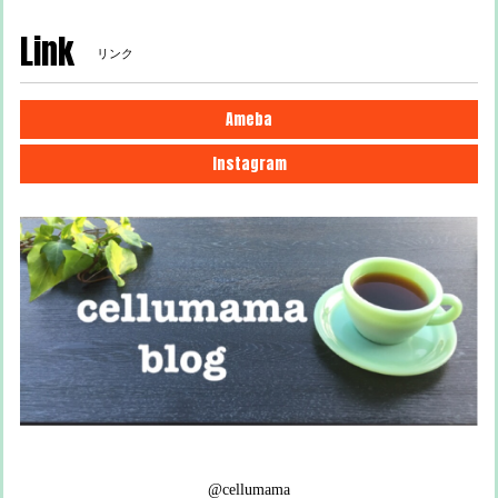
Link
リンク
Ameba
Instagram
@cellumama