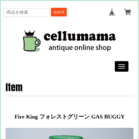
search
Toggle
navigatio
Item
Fire King フォレストグリーン GAS BUGGY