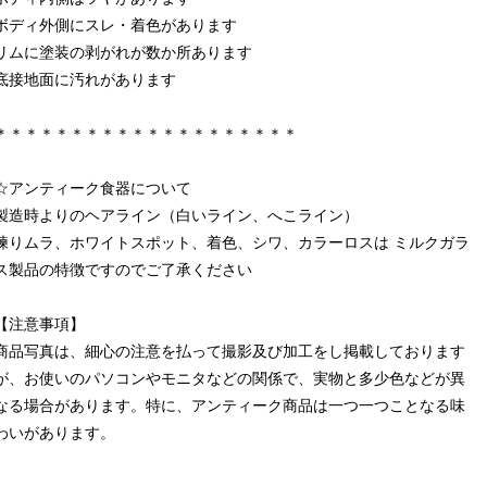
ボディ外側にスレ・着色があります
リムに塗装の剥がれが数か所あります
底接地面に汚れがあります
＊＊＊＊＊＊＊＊＊＊＊＊＊＊＊＊＊＊＊＊
☆アンティーク食器について
製造時よりのヘアライン（白いライン、へこライン）
練りムラ、ホワイトスポット、着色、シワ、カラーロスは ミルクガラ
ス製品の特徴ですのでご了承ください
【注意事項】
商品写真は、細心の注意を払って撮影及び加工をし掲載しております
が、お使いのパソコンやモニタなどの関係で、実物と多少色などが異
なる場合があります。特に、アンティーク商品は一つ一つことなる味
わいがあります。