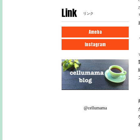
Link
リンク
Ameba
Instagram
@cellumama